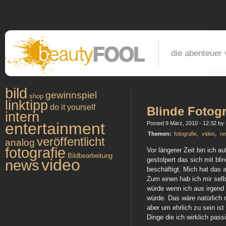
die abenteuer 
bild
gewinnspiel
shop
linktipp
do it yourself
Blinde Fotog
intern
entertainment
Posted 9 März, 2010 - 12:32 by P
Themen:
fotografie
,
video
,
n
veröffentlicht
analog
fotografie
Vor längerer Zeit bin ich a
Bildbearbeitung
video
gestolpert das sich mit bl
news
beschäftigt. Mich hat das 
Zum einen hab ich mir selb
würde wenn ich aus irgend
würde. Das wäre natürlich n
aber um ehrlich zu sein ist
Dinge die ich wirklich passi