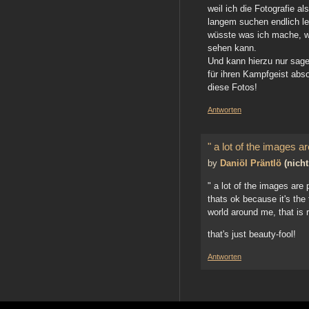
weil ich die Fotografie a
langem suchen endlich le
wüsste was ich mache, we
sehen kann.
Und kann hierzu nur sag
für ihren Kampfgeist abs
diese Fotos!
Antworten
" a lot of the images ar
by
Daniöl Präntlö
(nicht
" a lot of the images are 
thats ok because it's the 
world around me, that is 
that's just beauty-fool!
Antworten