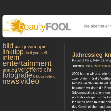
die abenteuer 
bild
gewinnspiel
shop
linktipp
do it yourself
Jahressieg kn
intern
entertainment
Posted 12 März, 2010 - 21:46 by
Themen:
video
,
veröffentlicht
veröffentlicht
analog
fotografie
2009 hatten wir uns, wie m
Bildbearbeitung
video
zwei Bildern für die Wett
news
fotoMAGAZIN qualifiziert.
bekamen wir dann die Bena
Silbermedaille sichern konn
noch das obligatorische Prof
ich keins hatte musste schn
des Gewöhnlichen und auch 