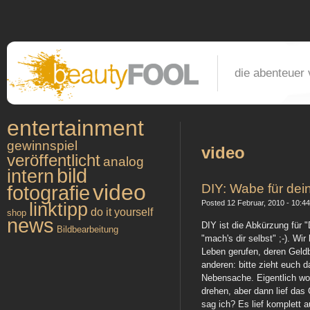
die abenteuer 
entertainment
gewinnspiel
video
veröffentlicht
analog
bild
intern
video
DIY: Wabe für dein
fotografie
Posted 12 Februar, 2010 - 10:44 
linktipp
do it yourself
shop
news
DIY ist die Abkürzung für "
Bildbearbeitung
"mach's dir selbst" ;-). Wi
Leben gerufen, deren Geldbeu
anderen: bitte zieht euch d
Nebensache. Eigentlich woll
drehen, aber dann lief da
sag ich? Es lief komplett 